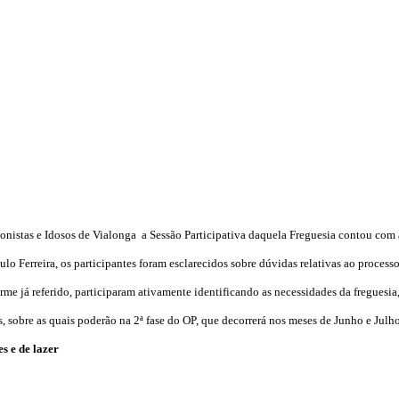
onistas e Idosos de Vialonga a Sessão Participativa daquela Freguesia contou com 
ulo Ferreira, os participantes foram esclarecidos sobre dúvidas relativas ao proces
e já referido, participaram ativamente identificando as necessidades da freguesia,
s, sobre as quais poderão na 2ª fase do OP, que decorrerá nos meses de Junho e Julho
s e de lazer