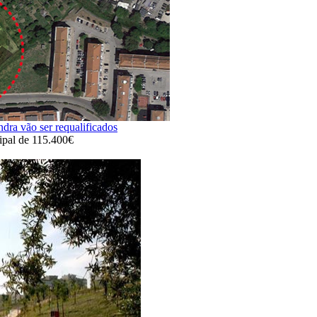
dra vão ser requalificados
ipal de 115.400€