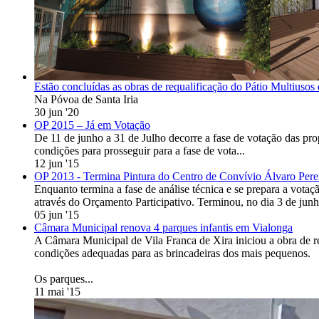
Estão concluídas as obras de requalificação do Pátio Multiusos
Na Póvoa de Santa Iria
30 jun '20
OP 2015 – Já em Votação
De 11 de junho a 31 de Julho decorre a fase de votação das pr
condições para prosseguir para a fase de vota...
12 jun '15
OP 2013 - Termina Pintura do Centro de Convívio Álvaro Pere
Enquanto termina a fase de análise técnica e se prepara a vota
através do Orçamento Participativo. Terminou, no dia 3 de junho
05 jun '15
Câmara Municipal renova 4 parques infantis em Vialonga
A Câmara Municipal de Vila Franca de Xira iniciou a obra de r
condições adequadas para as brincadeiras dos mais pequenos.
Os parques...
11 mai '15