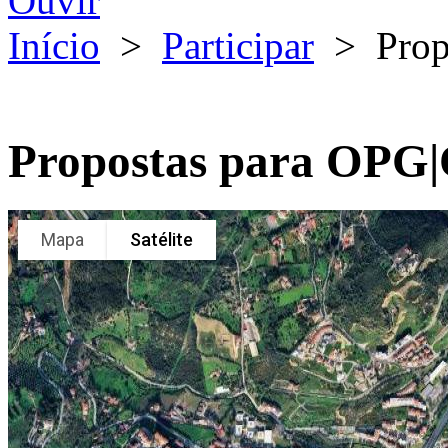
Ouvir
Início
>
Participar
>
Pro
Propostas para OPG
Mapa
Satélite