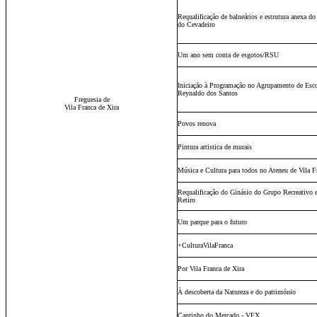
Requalificação de balneários e estrutura anexa 
do Cevadeiro
Um ano sem conta de esgotos/RSU
Iniciação à Programação no Agrupamento de Esco
Reynaldo dos Santos
Freguesia de
Vila Franca de Xira
Povos renova
Pintura artistica de murais
Música e Cultura para todos no Ateneu de Vila F
Requalificação do Ginásio do Grupo Recreativo
Retiro
Um parque para o futuro
+CulturaVilaFranca
Por Vila Franca de Xira
À descoberta da Natureza e do património
Cantinho do Mercado - VFX