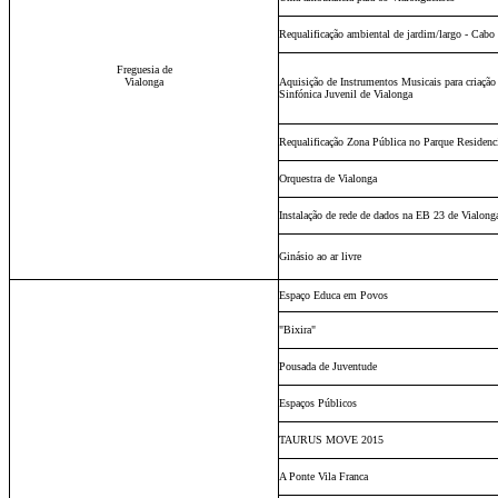
Requalificação ambiental de jardim/largo - Cabo
Freguesia de
Vialonga
Aquisição de Instrumentos Musicais para criação
Sinfónica Juvenil de Vialonga
Requalificação Zona Pública no Parque Residenc
Orquestra de Vialonga
Instalação de rede de dados na EB 23 de Vialong
Ginásio ao ar livre
Espaço Educa em Povos
"Bixira"
Pousada de Juventude
Espaços Públicos
TAURUS MOVE 2015
A Ponte Vila Franca