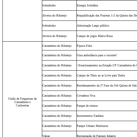
Sobralinho
Energia Solidária
Alverca do Ribatejo
Requalificação das Pracetas 1-2 da Quinta das D
Sobralinho
Arborização Largo público
Alverca do Ribatejo
Campo de jogos Malva Rosa
Castanheira do Ribatejo
Pipoca Feliz
Castanheira do Ribatejo
Uma ambulância para o socorrer!
Castanheira do Ribatejo
+Estacionamento na Estação CP Castanheira do 
Castanheira do Ribatejo
Campo de Ténis ao ar Livre para Todos
Castanheira do Ribatejo
Reordenamento da 2ª Fase da Urb Quinta de São
Castanheira do Ribatejo
Cevadeira Viva
União de Freguesias de
Castanheira e
Cachoeiras
Castanheira do Ribatejo
Parque de treinos
Castanheira do Ribatejo
Instrumentos Fanfarra
Castanheira do Ribatejo
Parque Urbano Multiusos
Várias
Recuperação de Parques Infantis