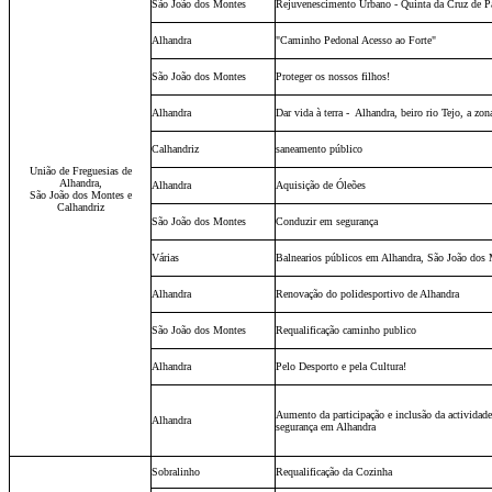
São João dos Montes
Rejuvenescimento Urbano - Quinta da Cruz de P
Alhandra
"Caminho Pedonal Acesso ao Forte"
São João dos Montes
Proteger os nossos filhos!
Alhandra
Dar vida à terra - Alhandra, beiro rio Tejo, a zon
Calhandriz
saneamento público
União de Freguesias de
Alhandra,
Alhandra
Aquisição de Óleões
São João dos Montes e
Calhandriz
São João dos Montes
Conduzir em segurança
Várias
Balnearios públicos em Alhandra, São João dos 
Alhandra
Renovação do polidesportivo de Alhandra
São João dos Montes
Requalificação caminho publico
Alhandra
Pelo Desporto e pela Cultura!
Aumento da participação e inclusão da actividad
Alhandra
segurança em Alhandra
Sobralinho
Requalificação da Cozinha