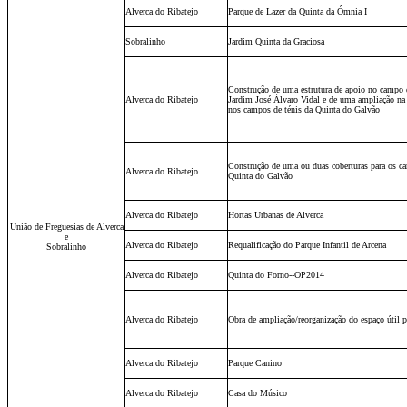
Alverca do Ribatejo
Parque de Lazer da Quinta da Ómnia I
Sobralinho
Jardim Quinta da Graciosa
Construção de uma estrutura de apoio no campo d
Alverca do Ribatejo
Jardim José Álvaro Vidal e de uma ampliação na 
nos campos de ténis da Quinta do Galvão
Construção de uma ou duas coberturas para os ca
Alverca do Ribatejo
Quinta do Galvão
Alverca do Ribatejo
Hortas Urbanas de Alverca
União de Freguesias de Alverca
e
Alverca do Ribatejo
Requalificação do Parque Infantil de Arcena
Sobralinho
Alverca do Ribatejo
Quinta do Forno--OP2014
Alverca do Ribatejo
Obra de ampliação/reorganização do espaço útil pa
Alverca do Ribatejo
Parque Canino
Alverca do Ribatejo
Casa do Músico