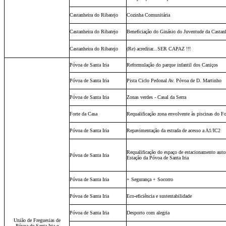
Castanheira do Ribatejo
Cozinha Comunitária
Castanheira do Ribatejo
Beneficiação do Ginásio do Juventude da Castan
Castanheira do Ribatejo
(Re) acreditar...SER CAPAZ !!!
Póvoa de Santa Iria
Reformulação do parque infantil dos Caniços
Póvoa de Santa Iria
Pista Ciclo Pedonal Av. Póvoa de D. Martinho
Póvoa de Santa Iria
Zonas verdes - Casal da Serra
Forte da Casa
Requalificação zona envolvente às piscinas do Fo
Póvoa de Santa Iria
Repavimentação da estrada de acesso a A1/IC2
Requalificação do espaço de estacionamento auto
Póvoa de Santa Iria
Estação da Póvoa de Santa Iria
Póvoa de Santa Iria
+ Segurança + Socorro
Póvoa de Santa Iria
Eco-eficiência e sustentabilidade
Póvoa de Santa Iria
Desporto com alegria
União de Freguesias de
Póvoa de Santa Iria e