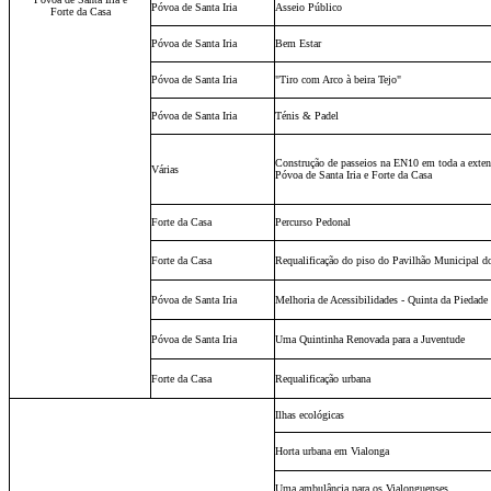
Póvoa de Santa Iria
Asseio Público
Forte da Casa
Póvoa de Santa Iria
Bem Estar
Póvoa de Santa Iria
"Tiro com Arco à beira Tejo"
Póvoa de Santa Iria
Ténis & Padel
Construção de passeios na EN10 em toda a exten
Várias
Póvoa de Santa Iria e Forte da Casa
Forte da Casa
Percurso Pedonal
Forte da Casa
Requalificação do piso do Pavilhão Municipal d
Póvoa de Santa Iria
Melhoria de Acessibilidades - Quinta da Piedade
Póvoa de Santa Iria
Uma Quintinha Renovada para a Juventude
Forte da Casa
Requalificação urbana
Ilhas ecológicas
Horta urbana em Vialonga
Uma ambulância para os Vialonguenses